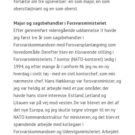
fortælle om tre oplevelser: en som major, en som
oberstløjtnant og en som oberst.
Major og sagsbehandler i Forsvarsministeriet
Efter gennemført videregående uddannelse II havde
jeg først tre år som sagsbehandler i
Forsvarskommandoen med Forsvarsplanlægning som
hovedområde. Derefter blev en tilsvarende stilling i
Forsvarsministeriets 7. kontor (NATO-kontoret) ledig i
1994, og efter mange år i uniform fik jeg nu en ny
hverdag i civilt tøj - med en civil kontorchef, som min
nærmeste chef. Hans Hækkerup var forsvarsminister, og
jeg var heldig at arbejde med et par områder, der
havde hans store interesse. Estland, Letland og
Litauen var på vej mod vesten. De var blevet en del af
det nye Europa, og jeg skulle tegne streger til en ny
NATO kommandostruktur for ministeren, og det blev et
spændende arbejde med kollegaer i
Forsvarskommandoen og Udenrigsministeriet. Arbejdet