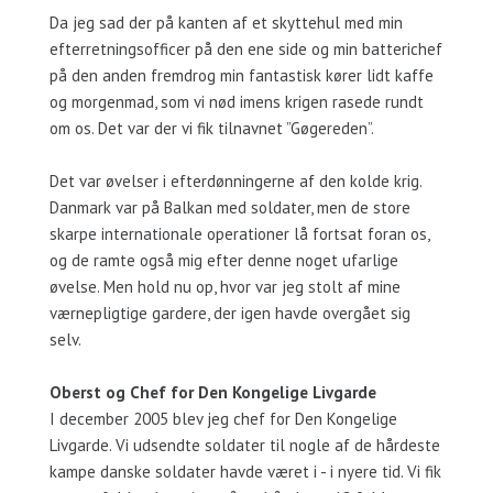
Da jeg sad der på kanten af et skyttehul med min
efterretningsofficer på den ene side og min batterichef
på den anden fremdrog min fantastisk kører lidt kaffe
og morgenmad, som vi nød imens krigen rasede rundt
om os. Det var der vi fik tilnavnet ”Gøgereden”.
Det var øvelser i efterdønningerne af den kolde krig.
Danmark var på Balkan med soldater, men de store
skarpe internationale operationer lå fortsat foran os,
og de ramte også mig efter denne noget ufarlige
øvelse. Men hold nu op, hvor var jeg stolt af mine
værnepligtige gardere, der igen havde overgået sig
selv.
Oberst og Chef for Den Kongelige Livgarde
I december 2005 blev jeg chef for Den Kongelige
Livgarde. Vi udsendte soldater til nogle af de hårdeste
kampe danske soldater havde været i - i nyere tid. Vi fik