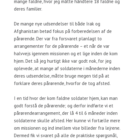
mange faldne, hvor jeg måtte håndtere 18 faldne og
deres familier.
De mange nye udsendelser til både Irak og
Afghanistan betød fokus på forberedelsen af de
pårørende. Der var fra forsvaret planlagt to
arrangementer for de pårørende – et når de var
halvvejs igennem missionen og et lige inden de kom
hjem. Det så jeg hurtigt ikke var godt nok, for jeg
oplevede, at mange af soldaterne i månederne inden
deres udsendelse, måtte bruge megen tid på at
forklare deres pårørende, hvorfor de tog afsted.
I en tid hvor der kom faldne soldater hjem, kan man
godt forstå de pårørende; og derfor indførte vi et
pårørendearrangement, der lå 4 til 6 måneder inden
soldaterne skulle afsted. Her kunne vi fortælle mere
om missionen og ind imellem vise billeder fra lejrene.
Dermed fik vi svaret på alle de praktiske spørgsmål,