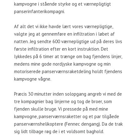
kampvogne i stående styrke og et værnepligtigt
panserinfanterikompagni.
Af alt det vi ikke havde lært vores værnepligtige,
valgte jeg at gennemføre en infiltration i løbet af
natten. Jeg sendte 600 værnepligtige ud på deres livs
første infiltration efter en kort instruktion. Det
lykkedes på 6 timer at trænge om bag fjendens linjer,
medens mine gode nordjyske kampvogne og min
motoriserede panserværnsraketdeling holdt fjendens
kampvogne vågne.
Præcis 30 minutter inden solopgang angreb vi med de
tre kompagnier bag linjerne og tog de broer, som
fjenden skulle bruge. Vi pressede på med mine
kampvogne, panserværnsraketter og et par tilgåede
panserværnshelikoptere (Fennec dengang). Da de trak
sig lidt tilbage røg de i et voldsomt baghold.