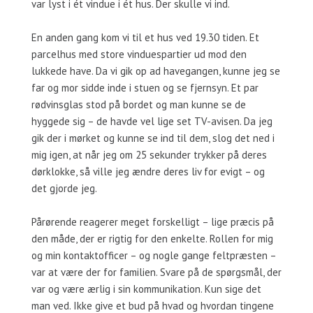
var lyst i ét vindue i ét hus. Der skulle vi ind.
En anden gang kom vi til et hus ved 19.30 tiden. Et
parcelhus med store vinduespartier ud mod den
lukkede have. Da vi gik op ad havegangen, kunne jeg se
far og mor sidde inde i stuen og se fjernsyn. Et par
rødvinsglas stod på bordet og man kunne se de
hyggede sig – de havde vel lige set TV-avisen. Da jeg
gik der i mørket og kunne se ind til dem, slog det ned i
mig igen, at når jeg om 25 sekunder trykker på deres
dørklokke, så ville jeg ændre deres liv for evigt – og
det gjorde jeg.
Pårørende reagerer meget forskelligt – lige præcis på
den måde, der er rigtig for den enkelte. Rollen for mig
og min kontaktofficer – og nogle gange feltpræsten –
var at være der for familien. Svare på de spørgsmål, der
var og være ærlig i sin kommunikation. Kun sige det
man ved. Ikke give et bud på hvad og hvordan tingene