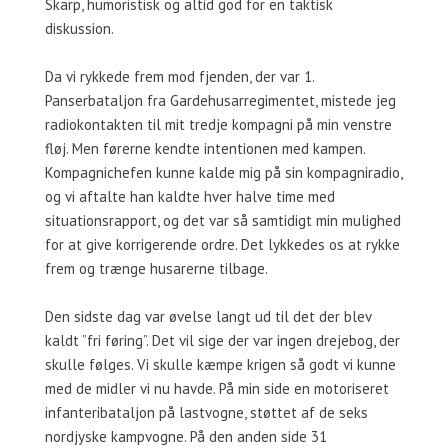
Skarp, humoristisk og altid god for en taktisk
diskussion.
Da vi rykkede frem mod fjenden, der var 1.
Panserbataljon fra Gardehusarregimentet, mistede jeg
radiokontakten til mit tredje kompagni på min venstre
fløj. Men førerne kendte intentionen med kampen.
Kompagnichefen kunne kalde mig på sin kompagniradio,
og vi aftalte han kaldte hver halve time med
situationsrapport, og det var så samtidigt min mulighed
for at give korrigerende ordre. Det lykkedes os at rykke
frem og trænge husarerne tilbage.
Den sidste dag var øvelse langt ud til det der blev
kaldt ”fri føring”. Det vil sige der var ingen drejebog, der
skulle følges. Vi skulle kæmpe krigen så godt vi kunne
med de midler vi nu havde. På min side en motoriseret
infanteribataljon på lastvogne, støttet af de seks
nordjyske kampvogne. På den anden side 31