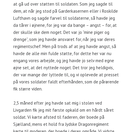
at gå ud over støtten til soldaten. Som jeg sagde til
dem, at når jeg stod på Garderkasernen eller i Roskilde
Lufthavn og sagde farvel til soldaterne, så havde jeg
da tårer i øjnene, for jeg var da bange – angst – for, at
der skulle ske dem noget. Det var jo ”mine piger og
drenge”, som jeg havde ansvaret for, når jeg var deres
regimentschef. Men på trods af at jeg havde angst, så
havde de alle min fulde støtte, for dette her var nu
engang vores arbejde, og jeg havde jo selv med egne
øjne set, at det nyttede noget. Det tror jeg heldigvis,
der var mange der lyttede til, og vi oplevede at presset
på vores soldater faldt efterhånden, som de pårørende
fik større viden.
2,5 måned efter jeg havde sat mig i stolen ved
Livgarden fik jeg mit første opkald om en hårdt såret
soldat. Vi kørte afsted til faderen, der boede på
Sjælland, mens et hold fra Jydske Dragonregiment
kørte til moderen, der boede i deres område. Vi vidste,