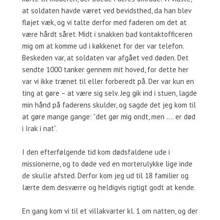
at soldaten havde været ved bevidsthed, da han blev
fløjet væk, og vi talte derfor med faderen om det at
være hårdt såret. Midt i snakken bad kontaktofficeren
mig om at komme ud i køkkenet for der var telefon.
Beskeden var, at soldaten var afgået ved døden. Det
sendte 1000 tanker gennem mit hoved, for dette her
var vi ikke trænet til eller forberedt på. Der var kun en
ting at gøre – at være sig selv. Jeg gik ind i stuen, lagde
min hånd på faderens skulder, og sagde det jeg kom til
at gøre mange gange: ”det gør mig ondt, men …. er død
i Irak i nat”.
I den efterfølgende tid kom dødsfaldene ude i
missionerne, og to døde ved en morterulykke lige inde
de skulle afsted. Derfor kom jeg ud til 18 familier og
lærte dem desværre og heldigvis rigtigt godt at kende.
En gang kom vi til et villakvarter kl. 1 om natten, og der