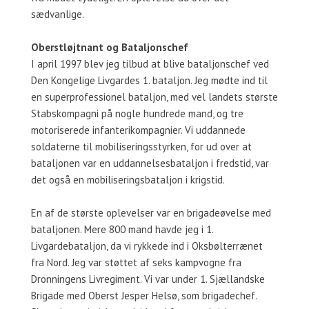
sædvanlige.
Oberstløjtnant og Bataljonschef
I april 1997 blev jeg tilbud at blive bataljonschef ved
Den Kongelige Livgardes 1. bataljon. Jeg mødte ind til
en superprofessionel bataljon, med vel landets største
Stabskompagni på nogle hundrede mand, og tre
motoriserede infanterikompagnier. Vi uddannede
soldaterne til mobiliseringsstyrken, for ud over at
bataljonen var en uddannelsesbataljon i fredstid, var
det også en mobiliseringsbataljon i krigstid.
En af de største oplevelser var en brigadeøvelse med
bataljonen. Mere 800 mand havde jeg i 1.
Livgardebataljon, da vi rykkede ind i Oksbølterrænet
fra Nord. Jeg var støttet af seks kampvogne fra
Dronningens Livregiment. Vi var under 1. Sjællandske
Brigade med Oberst Jesper Helsø, som brigadechef.