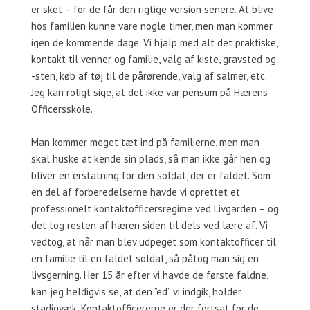
er sket – for de får den rigtige version senere. At blive
hos familien kunne vare nogle timer, men man kommer
igen de kommende dage. Vi hjalp med alt det praktiske,
kontakt til venner og familie, valg af kiste, gravsted og
-sten, køb af tøj til de pårørende, valg af salmer, etc.
Jeg kan roligt sige, at det ikke var pensum på Hærens
Officersskole.
Man kommer meget tæt ind på familierne, men man
skal huske at kende sin plads, så man ikke går hen og
bliver en erstatning for den soldat, der er faldet. Som
en del af forberedelserne havde vi oprettet et
professionelt kontaktofficersregime ved Livgarden – og
det tog resten af hæren siden til dels ved lære af. Vi
vedtog, at når man blev udpeget som kontaktofficer til
en familie til en faldet soldat, så påtog man sig en
livsgerning. Her 15 år efter vi havde de første faldne,
kan jeg heldigvis se, at den ”ed” vi indgik, holder
stadigvæk. Kontaktofficererne er der fortsat for de