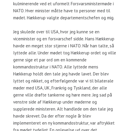
kulminerende ved et uformelt Forsvarsministermøde i
NATO. Hver minister måtte have to personer med til
mødet. Hækkerup valgte departementschefen og mig.
Jeg skulede over til USA, hvor jeg kunne se en
viceminister og en forsvarschef sidde. Hans Hækkerup
havde en meget stor stjerne i NATO. Når han talte, så
lyttede alle. Under mødet tog Hækkerup ordet og ville
gerne sige et par ord om en kommende
kommandostruktur i NATO. Alle lyttede mens
Hækkerup holdt den tale jeg havde lavet. Der blev
lyttet og nikket, og efterfølgende var vi til bilaterale
møder med USA, UK, Frankrig og Tyskland, der alle
gerne ville drøfte tankerne og høre mere. Jeg sad på
venstre side af Hækkerup under møderne og
supplerede ministeren. Alt handlede om den tale jeg
havde skrevet. Da der efter nogle år blev
implementeret en ny kommandostruktur, var aftrykket
fra mødet tydeligt. En oplevelse ud over det