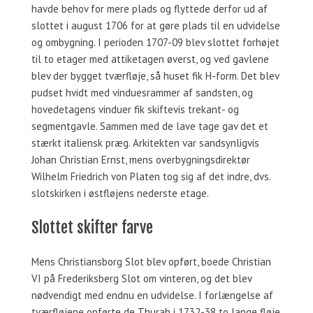
havde behov for mere plads og flyttede derfor ud af
slottet i august 1706 for at gøre plads til en udvidelse
og ombygning. I perioden 1707-09 blev slottet forhøjet
til to etager med attiketagen øverst, og ved gavlene
blev der bygget tværfløje, så huset fik H-form. Det blev
pudset hvidt med vinduesrammer af sandsten, og
hovedetagens vinduer fik skiftevis trekant- og
segmentgavle. Sammen med de lave tage gav det et
stærkt italiensk præg. Arkitekten var sandsynligvis
Johan Christian Ernst, mens overbygningsdirektør
Wilhelm Friedrich von Platen tog sig af det indre, dvs.
slotskirken i østfløjens nederste etage.
Slottet skifter farve
Mens Christiansborg Slot blev opført, boede Christian
VI på Frederiksberg Slot om vinteren, og det blev
nødvendigt med endnu en udvidelse. I forlængelse af
tværfløjene opførte de Thurah i 1732-38 to lange fløje