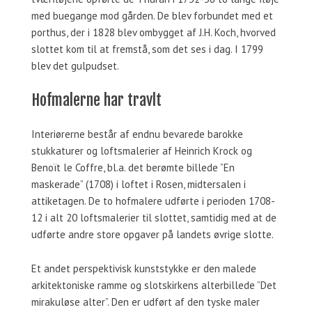
med buegange mod gården. De blev forbundet med et
porthus, der i 1828 blev ombygget af J.H. Koch, hvorved
slottet kom til at fremstå, som det ses i dag. I 1799
blev det gulpudset.
Hofmalerne har travlt
Interiørerne består af endnu bevarede barokke
stukkaturer og loftsmalerier af Heinrich Krock og
Benoït le Coffre, bl.a. det berømte billede ”En
maskerade” (1708) i loftet i Rosen, midtersalen i
attiketagen. De to hofmalere udførte i perioden 1708-
12 i alt 20 loftsmalerier til slottet, samtidig med at de
udførte andre store opgaver på landets øvrige slotte.
Et andet perspektivisk kunststykke er den malede
arkitektoniske ramme og slotskirkens alterbillede ”Det
mirakuløse alter”. Den er udført af den tyske maler