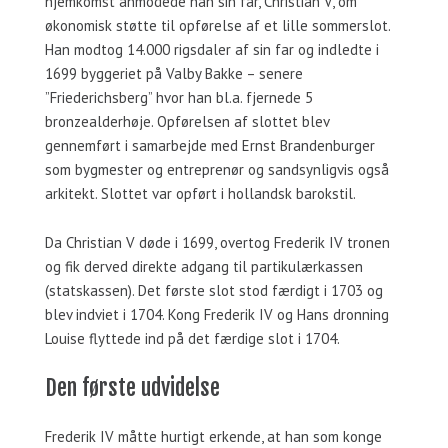
hjemkomst anmodede han sin far, Christian V, om
økonomisk støtte til opførelse af et lille sommerslot.
Han modtog 14.000 rigsdaler af sin far og indledte i
1699 byggeriet på Valby Bakke – senere
”Friederichsberg” hvor han bl.a. fjernede 5
bronzealderhøje. Opførelsen af slottet blev
gennemført i samarbejde med Ernst Brandenburger
som bygmester og entreprenør og sandsynligvis også
arkitekt. Slottet var opført i hollandsk barokstil.
Da Christian V døde i 1699, overtog Frederik IV tronen
og fik derved direkte adgang til partikulærkassen
(statskassen). Det første slot stod færdigt i 1703 og
blev indviet i 1704. Kong Frederik IV og Hans dronning
Louise flyttede ind på det færdige slot i 1704.
Den første udvidelse
Frederik IV måtte hurtigt erkende, at han som konge