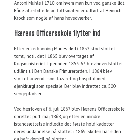
Antoni Muhle i 1710, om hvem man kun ved ganske lidt.
Både alterbillede og loftsmaleri er udført af Heinrich
Krock som nogle af hans hovedværker.
Hærens Officersskole flytter ind
Efter enkedronning Maries død i 1852 stod slottet
tomt, indtil det i 1865 blev overtaget af
Krigsministeriet. I perioden 1853-63 blev hovedslottet
udlånt til Den Danske Frimurerorden. I 1864 blev
slottet anvendt som lazaret og hospital med
øjenkirurgi som speciale. Der blev indrettet ca. 500
sengepladser.
Ved hærloven af 6. juli 1867 blev Hærens Officersskole
oprettet pr. 1. maj 1868, og efter en mindre
istandsættelse indledte det første hold kadetter
deres uddannelse på slottet i 1869. Skolen har siden
da haft domicil på slottet.