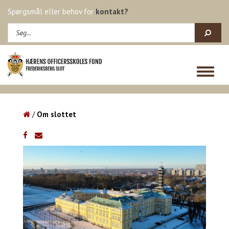
Spørgsmål eller behov for
kontakt?
Toggle
navigat
/
Om slottet