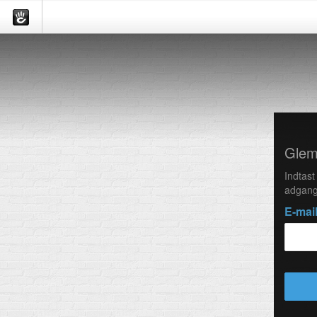
Glem
Indtast
adgang
E-mai