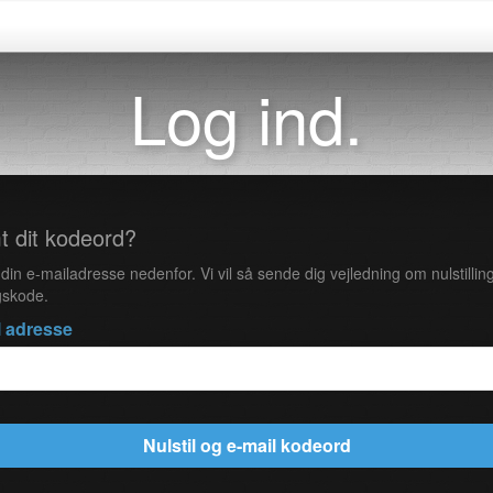
Log ind.
t dit kodeord?
 din e-mailadresse nedenfor. Vi vil så sende dig vejledning om nulstillin
skode.
l adresse
Nulstil og e-mail kodeord